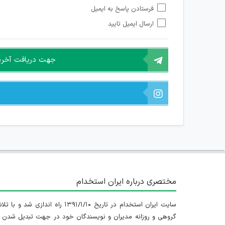
امکان تأیید نظرات کاربرانی که به هر طریقی قصد مأیوس کرد
فرستادن پاسخ به ایمیل
هرگونه تحریک، تحقیر و کنایه به سایر افراد (مسئول و غیر 
ارسال ایمیل تایید
امکان هماهنگی برای هرگونه ملاقات حضوری چه به صورت د
جهت دریافت آخرین 
مختصری درباره ایران استخدام
سایت ایران استخدام در تاریخ ۱۳۹۱/۱/۱۰ راه اندازی شد و با
گروهی و روزانه مدیران و نویسندگان خود در جهت تبدیل شدن ب