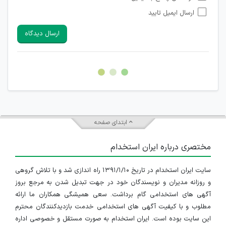
شبکه های مجازی ارتباطی می باشند وجود ندارد.
ارسال ایمیل تایید
امکان تأیید نظرات کاربرانی که به هر طریقی قصد مأیوس کردن
سایرین را دارند وجود ندارد.
ارسال دیدگاه
هرگونه تحریک، تحقیر و کنایه به سایر افراد (مسئول و غیر مسئول)
غیر مجاز می باشد.
امکان هماهنگی برای هرگونه ملاقات حضوری چه به صورت دسته
جمعی و چه فردی توسط کاربران سایت وجود ندارد.
ابتدای صفحه
مختصری درباره ایران استخدام
سایت ایران استخدام در تاریخ ۱۳۹۱/۱/۱۰ راه اندازی شد و با تلاش گروهی
و روزانه مدیران و نویسندگان خود در جهت تبدیل شدن به مرجع بروز
آگهی های استخدامی گام برداشت. سعی همیشگی همکاران ما ارائه
مطلوب و با کیفیت آگهی های استخدامی خدمت بازدیدکنندگان محترم
این سایت بوده است. ایران استخدام به صورت مستقل و خصوصی اداره