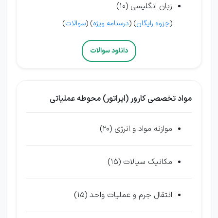
زبان انگلیسی (10)
(
جزوه رایگان
) (
درسنامه ویژه
) (
سوالات
)
دانلود سوالات
مواد تخصصی كارور (اپراتور) محوطه عملياتی
موازنه مواد و انرژی (20)
مکانیک سیالات (15)
انتقال جرم و عملیات واحد (15)