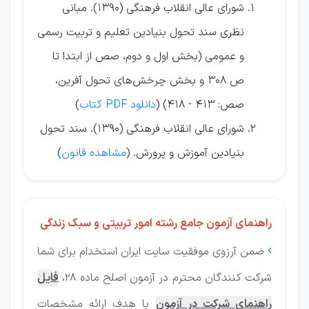
شورای عالی انقلاب فرهنگی (1390). مبانی
نظری سند تحول بنیادین تعلیم و تربیت رسمی
و عمومی (بخش اول و دوم، صص از ابتدا تا
ص 308 و بخش چرخش‌های تحول آفرین،
صص: 413 - 418) (
دانلود PDF کتاب
)
شورای عالی انقلاب فرهنگی (1390). سند تحول
بنیادین آموزش و پرورش. (
مشاهده قانون
)
راهنمای آزمون جامع رشته امور تربیتی و سبک زندگی
ضمن آرزوی موفقیت سایت ایران استخدام برای شما

شرکت کنندگان محترم در آزمون اصلح ماده 28،
فایل
راهنمای شرکت در آزمون
با هدف ارائه مشخصات