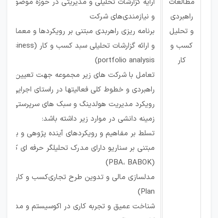
مطالعات
ارایه گزارشات تحلیلی و مدیریتی در حوزه موضوعات ر
راهبردی
و نیازمندی‌های شرکت
و تحلیل
برنامه ریزی راهربدی مبتنی بر رویکردها و معماری ه
کسب و
و ارائه گزارشات تحلیلی سبد کسب و کار (business
کار
portfolio analysis)
تعامل با شرکت های زیر مجموعه جهت تعیین برنام
راهبردی و خطوط کلی فعالیتها در راستای اجرایی ساز
رویکرد مدیریت هولدینگ و سبک های سرپرستی من
زمینه دانشی در موارد زیر داشته باشد:
تسلط بر مفاهیم و رویکردهای آینده پژوهی و برنامه 
مبتنی بر سناریو دارای مدرک تحلیلگر حرفه ای کسب و
(PBA، BABOK)
ﻣﺪﻟﺴﺎﺯی ﻣﺎﻟﯽ ﻭ ﺗﺪﻭﯾﻦ ﻃﺮﺡ ﺗﺠﺎﺭیﮐﺴﺐ ﻭ ﮐﺎﺭ
ness
Plan)
ﺷﻨﺎﺧﺖ ﻋﻤﻴﻖ ﻭ ﺗﺠﺮﺑﻪ ﮐﺎﺭی ﺩﺭ ﺍﮐﻮﺳﻴﺴﺘﻢ ﻭ ﻣﺪﻟﻬﺎی