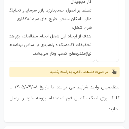
ﮐﺎﺭ ﺩﯾﺠﻴﺘﺎﻝ
ﺗﺴﻠﻂ ﺑﺮ ﺍﺻﻮﻝ ﺣﺴﺎﺑﺪﺍﺭی، ﺑﺎﺯﺍﺭ ﺳﺮﻣﺎﯾﻪﻭ ﺗﺤﻠﻴﻠﮕﺮی
ﻣﺎﻟﯽ، ﺍﻣﮑﺎﻥ ﺳﻨﺠﯽ ﻃﺮﺡ ﻫﺎی ﺳﺮﻣﺎﯾﻪﮔﺬﺍﺭی
شرح شغل:
هدف از ایجاد این شغل انجام مطالعات، پژوهش و
تحقیقات آکادمیک و راهبردی بر اساس برنامه‌های م
نیازمندی‌های کسب وکار می‌باشد.
در صورت مشاهده ناقص، به راست بکشید
متقاضیان واجد شرایط می توانند تا تاریخ 1405/04/08 با
کلیک روی لینک تکمیل فرم استخدام رزومه خود را ارسال
نمایند.