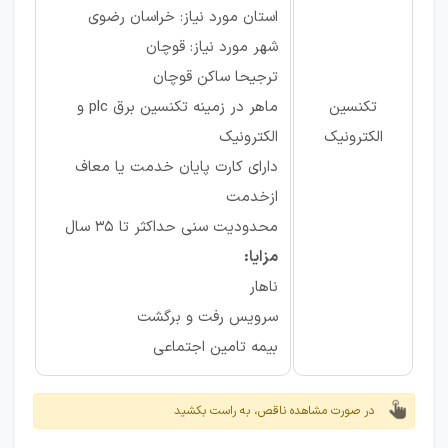
استان مورد نیاز: خراسان رضوی
شهر مورد نیاز: قوچان
ترجیحا ساکن قوچان
تکنسین
ماهر در زمینه تکنسین برق plc و
الکترونیک
الکترونیک
دارای کارت پایان خدمت یا معاف
ازخدمت
محدودیت سنی حداکثر تا 35 سال
مزایا:
ناهار
سرویس رفت و برگشت
بیمه تامین اجتماعی
در صورت مشاهده ناقص، به راست بکشید