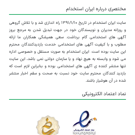
مختصری درباره ایران استخدام
طراحی و پیاده‌سازی سیستم‌های کنترل خودکار است که
به‌صورت خودکار، دقیق و بهینه عمل کرده و کمترین نیاز را
سایت ایران استخدام در تاریخ ۱۳۹۱/۱/۱۰ راه اندازی شد و با تلاش گروهی
و روزانه مدیران و نویسندگان خود در جهت تبدیل شدن به مرجع بروز
به مداخله انسانی داشته باشند؛ این کنترل می‌تواند بر روی
آگهی های استخدامی گام برداشت. سعی همیشگی همکاران ما ارائه
طیف گسترده ای از سیستم‌ها اعمال شود؛ از تجهیزات
مطلوب و با کیفیت آگهی های استخدامی خدمت بازدیدکنندگان محترم
این سایت بوده است. ایران استخدام به صورت مستقل و خصوصی اداره
ساده‌ای مانند ترموستات کولر گازی گرفته تا سامانه های
می شود و وابسته به هیچ نهاد و یا سازمان دولتی نمی باشد، این سایت
تنها منتشر کننده ی آگهی های استخدامی بوده و بنابراین لازم است که
پیچیده‌ای همچون کنترل پرواز هواپیما یا فرآیندهای خودکار
بازدید کنندگان محترم سایت خود نسبت به صحت و سقم اخبار منتشر
در خطوط تولید صنعتی. مهندسی برق شامل چندین گرایش
شده در آن هوشیار باشند.
از جمله
برق قدرت
،
برق کنترل
و
الکترونیک
است. مهندس
نماد اعتماد الکترونیکی
برق قدرت عمدتاً بر تولید، انتقال و توزیع برق متمرکز بوده و
با ولتاژهای بالا سروکار دارد؛ اما مهندس برق کنترل در حوزه
اتوماسیون و کنترل فرآیندها فعالیت می‌کند و بیشتر با