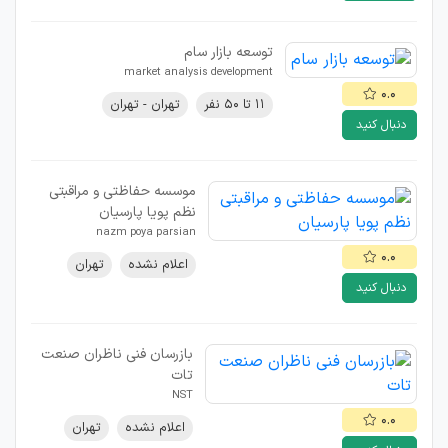
توسعه بازار سام
market analysis development
۰.۰
۱۱ تا ۵۰ نفر
تهران - تهران
دنبال کنید
موسسه حفاظتی و مراقبتی
نظم پویا پارسیان
nazm poya parsian
۰.۰
اعلام نشده
تهران
دنبال کنید
بازرسان فنی ناظران صنعت
تات
NST
۰.۰
اعلام نشده
تهران