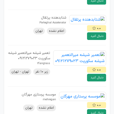
دنبال کنید
شتابدهنده پرتقال
Porteghal Accelerator
۰.۰
اعلام نشده
تهران
دنبال کنید
تعمیر شیشه میرالتعمیر شیشه
سکوریت 09121279023
2fanglass
۰.۰
زیر ۱۰ نفر
تهران - تهران
دنبال کنید
موسسه پرستاری مهرگان
mehregan
۰.۰
اعلام نشده
تهران
دنبال کنید