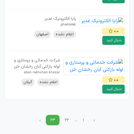
رایا الکترونیک غدیر
ghadirelec
۰.۰
اعلام نشده
اصفهان
دنبال کنید
شرکت خدماتی و پرستاری و
لوله بازکنی آبان رخشان خزر
aban rakhshan khazar
۰.۰
اعلام نشده
گیلان
دنبال کنید
...
›
۲۳
۲۲
۱
‹