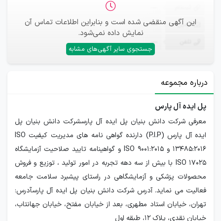
ثبت‌نام
—
این آگهی منقضی شده است و بنابراین اطلاعات تماس آن
ایمیل
—
نمایش داده نمی‌شود.
تلفن
—
جستجوی سایر آگهی‌های مشابه
درباره مجموعه
پل ایده آل پارس
معرفی شرکت دانش بنیان پل ایده آل پارسشرکت دانش بنیان پل
ایده آل پارس (P.I.P) دارنده گواهی نامه های مدیریت کیفیت ISO
13485:2016 و ISO 9001:2015 و گواهینامه تایید صلاحیت آزمایشگاه
ISO 17025 با بیش از سه دهه تجربه در امور تولید ، توزیع و فروش
محصولات پزشکی و آزمایشگاهی در راستای پیشبرد سلامت جامعه
فعالیت می نماید. آدرس شرکت دانش بنیان پل ایده آل پارسآدرس:
تهران، خیابان استاد مطهری، بعد از خیابان مفتح، خیابان جهانتاب،
خیابان نقدی، پلاك ۱۲، طبقه اول