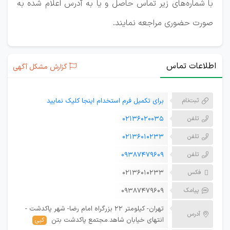
با شماره‌های زیر تماس حاصل و یا به آدرس اعلام شده به
صورت حضوری مراجعه نمایند.
اطلاعات تماس
گزارش مشکل آگهی
ثبت‌نام
برای تکمیل فرم استخدام اینجا کلیک نمایید
تلفن
02136020035
تلفن
02136010233
تلفن
09387479609
فکس
02136010233
پیامک
09387479609
تهران- کیلومتر 22 بزرگراه امام رضا- شهر پاکدشت -
آدرس
انتهای خیابان شاهد.مجتمع پاکدشت بتن
کپی