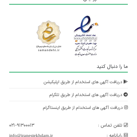
ما را دنبال کنید
دریافت آگهی های استخدام از طریق اپلیکیشن
دریافت آگهی های استخدام از طریق تلگرام
دریافت آگهی های استخدام از طریق اینستاگرام
تلفن تماس :
۰۲۱-۹۱۳۰۰۰۱۳
رایانامه :
info@iranestekhdam.ir