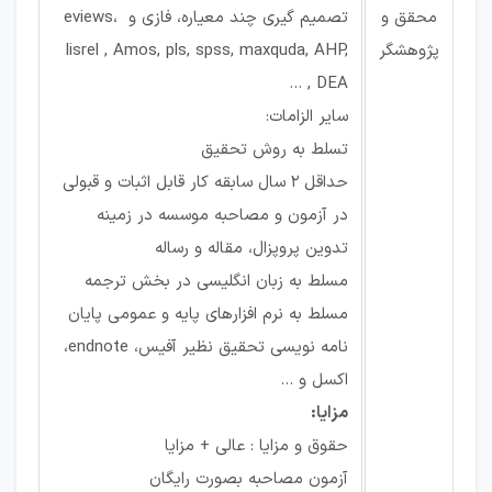
محقق و
تصمیم گیری چند معیاره، فازی و eviews،
پژوهشگر
lisrel , Amos, pls, spss, maxquda, AHP,
DEA , …
سایر الزامات:
تسلط به روش تحقیق
حداقل 2 سال سابقه کار قابل اثبات و قبولی
در آزمون و مصاحبه موسسه در زمینه
تدوین پروپزال، مقاله و رساله
مسلط به زبان انگلیسی در بخش ترجمه
مسلط به نرم افزارهای پایه و عمومی پایان
نامه نویسی تحقیق نظیر آفیس، endnote،
اکسل و ...
مزایا:
حقوق و مزایا : عالی + مزایا
آزمون مصاحبه بصورت رایگان