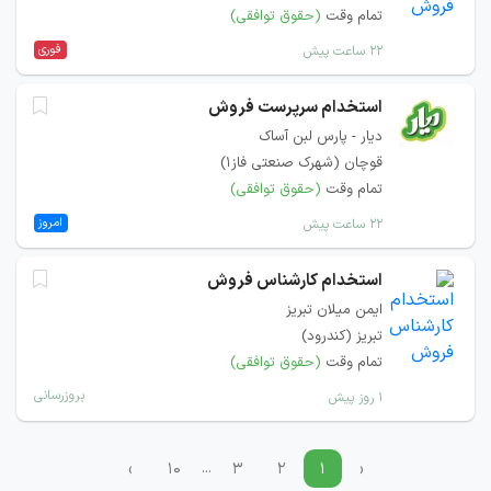
تمام وقت
(حقوق توافقی)
فوری
۲۲ ساعت پیش
استخدام سرپرست فروش
دیار - پارس لبن آساک
قوچان (شهرک صنعتی فاز1)
تمام وقت
(حقوق توافقی)
امروز
۲۲ ساعت پیش
استخدام کارشناس فروش
ایمن میلان تبریز
تبریز (کندرود)
تمام وقت
(حقوق توافقی)
بروزرسانی
۱ روز پیش
...
›
۱۰
۳
۲
۱
‹