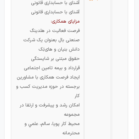
آشنای با حسابداری قانونی
آشنای با حسابداری قانونی
مزایای همکاری:
فرصت فعاليت در هلدينگ
صنعتی بال بعنوان يک شركت
دانش بنيان و های‌تِک
حقوق مبتنی بر شایستگی
قرارداد و بیمه تامین اجتماعی
ايجاد فرصت همكاری با مشاورين
برجسته در حوزه مديريت كسب و
كار
امکان رشد و پیشرفت و ارتقا در
مجموعه
محیط کار پویا، سالم، علمي و
محترمانه