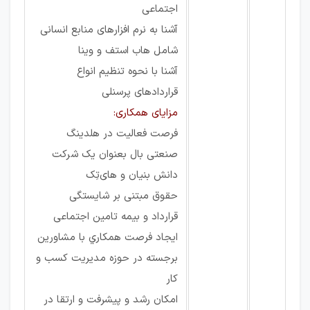
اجتماعی
آشنا به نرم افزارهای منابع انسانی
شامل هاب استف و وینا
آشنا با نحوه تنظیم انواع
قراردادهای پرسنلی
مزایای همکاری:
فرصت فعاليت در هلدينگ
صنعتی بال بعنوان يک شركت
دانش بنيان و های‌تِک
حقوق مبتنی بر شایستگی
قرارداد و بیمه تامین اجتماعی
ايجاد فرصت همكاري با مشاورين
برجسته در حوزه مديريت كسب و
كار
امکان رشد و پیشرفت و ارتقا در