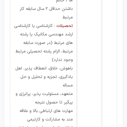
آقا / خانم
داشتن حداقل 2 سال سابقه كار
مرتبط
تحصیلات
: کارشناسی یا کارشناسی
ارشد مهندسی مکانیک يا رشته
های مرتبط (در صورت سابقه
مرتبط، الزام رشته تحصیلی مرتبط
وجود ندارد)
باهوش، خلاق، انعطاف پذیر، اهل
یادگیری، تجزيه و تحليل و حل
مساله
متعهد، مسئوليت پذير، پرانرژی و
پيگير تا حصول نتيجه
مهارت های ارتباطی بالا و علاقه
مند به مشاركت و كارتيمی