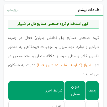
اطلاعات بیشتر
بروزرسانی
آگهی استخدام گروه صنعتی صنايع بال در شیراز
گروه صنعتی صنايع بال (دانش بنيان) فعال در زمینه
طراحی و توليد اتوماسيون و تجهیزات فرودگاهی به منظور
تکمیل کادر پرسنلی خود از علاقه مندان و متخصصان در
شهر
شیراز (كيلومتر 15 جاده شيراز فسا)
دعوت به همکاری
می نماید :
عنوان
ردیف
شرایط احراز
شغلی