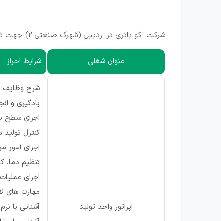
شرکت آکو باتری در اردبیل (شهرک صنعتی ۲) جهت تکمیل کادر خود از واجدین شرایط زیر دعوت به همکاری می نماید.
عنوان شغلی
شرایط احراز
شرح وظایف:
یادگیری و انج
اجرای سطح یک
کنترل تولید
اجرای امور مرتبط با
تنظیم دما، کا
اجرای عملیات
مهارت های لاز
اپراتور واحد تولید
آشنایی با نرم