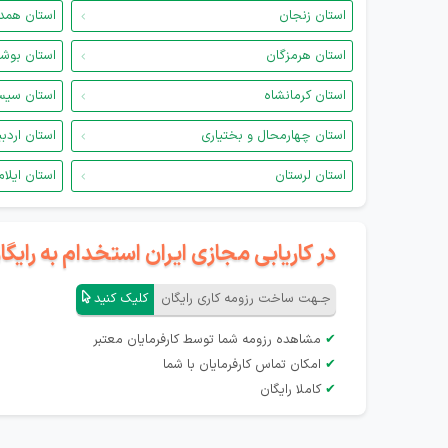
استان زنجان
استان همد
استان هرمزگان
استان بوش
استان کرمانشاه
استان سیس
استان چهارمحال و بختیاری
استان اردب
استان لرستان
استان ایلام
در کاریابی مجازی ایران استخدام به رای
جـهت ساخت رزومه کاری رایگان
کلیک کنید
✔
مشاهده رزومه شما توسط کارفرمایان معتبر
✔
امکان تماس کارفرمایان با شما
✔
کاملا رایگان