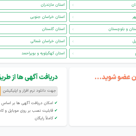
ان
استان مازندران
هر
استان خراسان جنوبی
تان و بلوچستان
استان گلستان
یل
استان خراسان شمالی
استان کهگیلویه و بویراحمد
گان عضو شوید...
دریافت آگهی ها از طریق 
جهت دانلود نرم افزار و اپلیکیشن
✔
امکان دریافت آگهی ها بر اساس 
✔
قابلیت نصب بر روی موبایل و کام
✔
کاملاً رایگان