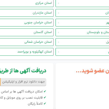
استان مرکزی
ان
استان مازندران
هر
استان خراسان جنوبی
تان و بلوچستان
استان گلستان
یل
استان خراسان شمالی
استان کهگیلویه و بویراحمد
گان عضو شوید...
دریافت آگهی ها از طریق 
جهت دانلود نرم افزار و اپلیکیشن
✔
امکان دریافت آگهی ها بر اساس 
✔
قابلیت نصب بر روی موبایل و کام
✔
کاملاً رایگان