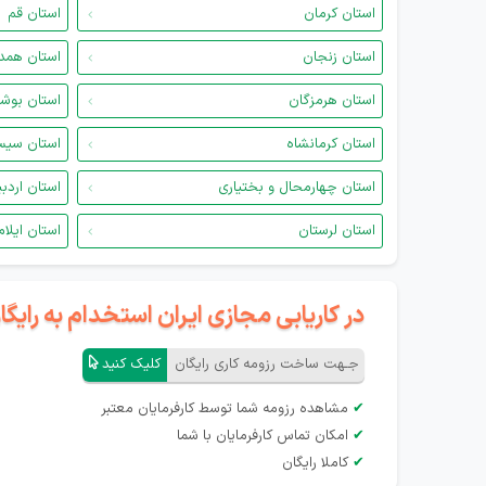
استان کرمان
استان قم
استان زنجان
استان همد
استان هرمزگان
استان بوش
استان کرمانشاه
استان سیس
استان چهارمحال و بختیاری
استان اردب
استان لرستان
استان ایلام
در کاریابی مجازی ایران استخدام به رای
جـهت ساخت رزومه کاری رایگان
کلیک کنید
✔
مشاهده رزومه شما توسط کارفرمایان معتبر
✔
امکان تماس کارفرمایان با شما
✔
کاملا رایگان