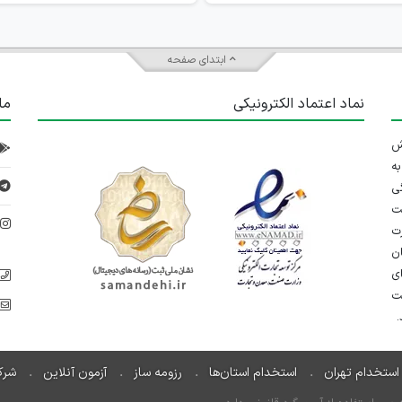
ابتدای صفحه
نماد اعتماد الکترونیکی
ما
 تلاش
ه
ی
ت
د
رت
ان
ی
یت
استخدام تهران
استخدام استان‌ها
رزومه ساز
آزمون آنلاین
شرک