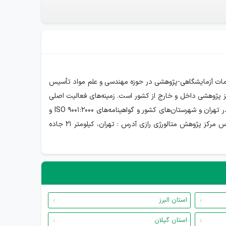
خصصی و ارائه خدمات آزمایشگاهی-پژوهشی در حوزه مهندسی و علم مواد تأسیس
 متر مربع و 200 نفر نیروی متخصص از دانشگاه‌ها و مراکز پژوهشی داخل و خارج از کشور است. زمینه‌های فعالیت اصلی
شامل علم و مهندسی مواد، متالورژی، شیمی، پلیمرها، سرامیک‌ها و مدل‌سازی فرایندهای تولید مواد مهندسی می‌باشد. این مرکز دارای 14 دفتر در تهران و شهرستان‌های کشور و گواهینامه‌های ISO 9001:2000 و
ISO/IEC 17025 است. همچنین، عضو شبکه آزمایشگاه‌های نانو و دارای عنوان "مرکز پژوهش برتر" از وزارت صنعت، معدن و تجارت می‌باشد.آدرس مرکز پژوهش متالورژی رازی آدرس : تهران، کیلومتر 21 جاده
استان البرز
استان گیلان