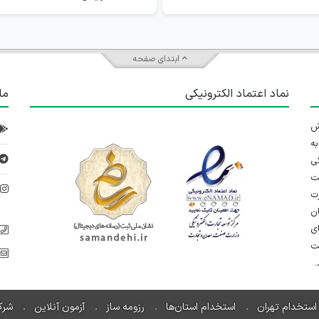
ابتدای صفحه
نماد اعتماد الکترونیکی
ما
 تلاش
ه
ی
ت
د
رت
ان
ی
یت
استخدام تهران
استخدام استان‌ها
رزومه ساز
آزمون آنلاین
شرک