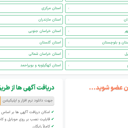
استان مرکزی
ان
استان مازندران
هر
استان خراسان جنوبی
تان و بلوچستان
استان گلستان
یل
استان خراسان شمالی
استان کهگیلویه و بویراحمد
گان عضو شوید...
دریافت آگهی ها از طریق 
جهت دانلود نرم افزار و اپلیکیشن
✔
امکان دریافت آگهی ها بر اساس 
✔
قابلیت نصب بر روی موبایل و کام
✔
کاملاً رایگان