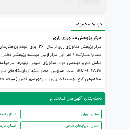
تلفن
—
درباره مجموعه
مرکز پژوهش متالورژی رازی
مرکز پژوهش متالورژی رازی ا
مخصوص کرج، جنب نفت پارس، ورودی شهر قدس ( سرخه حصار)، ب
دسته‌بندی آگهی‌های استخدام
استان تهران
استان اصف
استان آذربایجان شرقی
استان فار