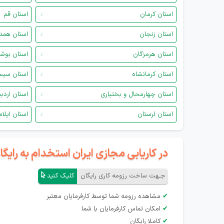
استان کرمان
استان قم
استان زنجان
استان همد
استان هرمزگان
استان بوش
استان کرمانشاه
استان سیس
استان چهارمحال و بختیاری
استان اردب
استان لرستان
استان ایلام
در کاریابی مجازی ایران استخدام به رای
جـهت ساخت رزومه کاری رایگان
کلیک کنید
✔
مشاهده رزومه شما توسط کارفرمایان معتبر
✔
امکان تماس کارفرمایان با شما
✔
کاملا رایگان