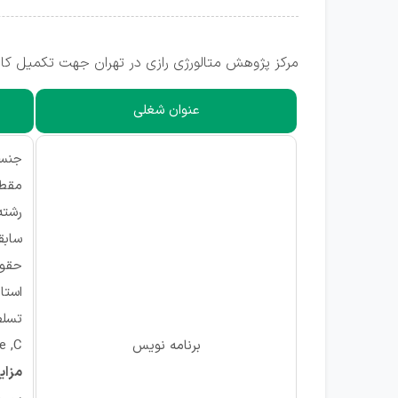
مرکز پژوهش متالورژی رازی در تهران جهت تکمیل کادر 
عنوان شغلی
جنسی
مقطع
رشته
سابقه 
حقوق
استان
تسلط
برنامه نویس
 ,C#
مزایا