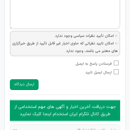
امکان تأیید نظرات سیاسی وجود ندارد.
امکان تایید نظراتی که حاوی اخبار غیر قابل تأیید از طریق خبرگزاری
های معتبر می باشند، وجود ندارد.
امکان تأیید نظراتی که حاوی اطلاعات تماس شخصی افراد و یا ID
فرستادن پاسخ به ایمیل
شبکه های مجازی ارتباطی می باشند وجود ندارد.
ارسال ایمیل تایید
امکان تأیید نظرات کاربرانی که به هر طریقی قصد مأیوس کردن
سایرین را دارند وجود ندارد.
ارسال دیدگاه
هرگونه تحریک، تحقیر و کنایه به سایر افراد (مسئول و غیر مسئول)
غیر مجاز می باشد.
امکان هماهنگی برای هرگونه ملاقات حضوری چه به صورت دسته
جهت دریافت آخرین اخبار و آگهی های مهم استخدامی از
جمعی و چه فردی توسط کاربران سایت وجود ندارد.
طریق کانال تلگرام ایران استخدام اینجا کلیک نمایید