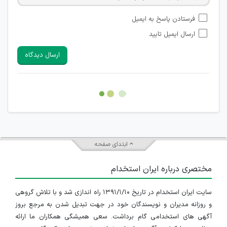
امکان تأیید نظراتی که حاوی اطلاعات تماس شخصی افراد و یا ID
فرستادن پاسخ به ایمیل
شبکه های مجازی ارتباطی می باشند وجود ندارد.
ارسال ایمیل تایید
امکان تأیید نظرات کاربرانی که به هر طریقی قصد مأیوس کردن
سایرین را دارند وجود ندارد.
ارسال دیدگاه
هرگونه تحریک، تحقیر و کنایه به سایر افراد (مسئول و غیر مسئول)
غیر مجاز می باشد.
امکان هماهنگی برای هرگونه ملاقات حضوری چه به صورت دسته
جمعی و چه فردی توسط کاربران سایت وجود ندارد.
ابتدای صفحه
مختصری درباره ایران استخدام
سایت ایران استخدام در تاریخ ۱۳۹۱/۱/۱۰ راه اندازی شد و با تلاش گروهی
و روزانه مدیران و نویسندگان خود در جهت تبدیل شدن به مرجع بروز
آگهی های استخدامی گام برداشت. سعی همیشگی همکاران ما ارائه