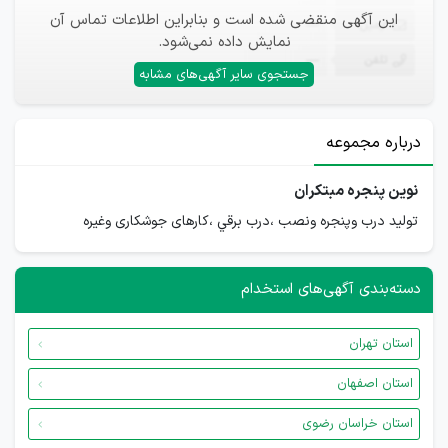
این آگهی منقضی شده است و بنابراین اطلاعات تماس آن
ایمیل
—
نمایش داده نمی‌شود.
تلفن
—
جستجوی سایر آگهی‌های مشابه
درباره مجموعه
نوين پنجره مبتكران
توليد درب وپنجره ونصب ،درب برقي ،كارهاى جوشكارى وغيره
دسته‌بندی آگهی‌های استخدام
استان تهران
استان اصفهان
استان خراسان رضوی