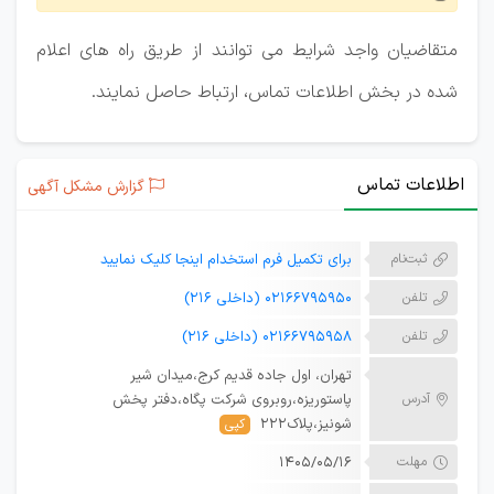
متقاضیان واجد شرایط می توانند از طریق راه های اعلام
شده در بخش اطلاعات تماس، ارتباط حاصل نمایند.
اطلاعات تماس
گزارش مشکل آگهی
ثبت‌نام
برای تکمیل فرم استخدام اینجا کلیک نمایید
تلفن
02166795950 (داخلی 216)
تلفن
02166795958 (داخلی 216)
تهران، اول جاده قدیم کرج،میدان شیر
آدرس
پاستوریزه،روبروی شرکت پگاه،دفتر پخش
شونیز،پلاک222
کپی
مهلت
۱۴۰۵/۰۵/۱۶