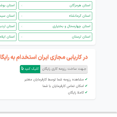
استان هرمزگان
استان بوش
استان کرمانشاه
استان سیس
استان چهارمحال و بختیاری
استان اردب
استان لرستان
استان ایلام
در کاریابی مجازی ایران استخدام به رای
جـهت ساخت رزومه کاری رایگان
کلیک کنید
✔
مشاهده رزومه شما توسط کارفرمایان معتبر
✔
امکان تماس کارفرمایان با شما
✔
کاملا رایگان