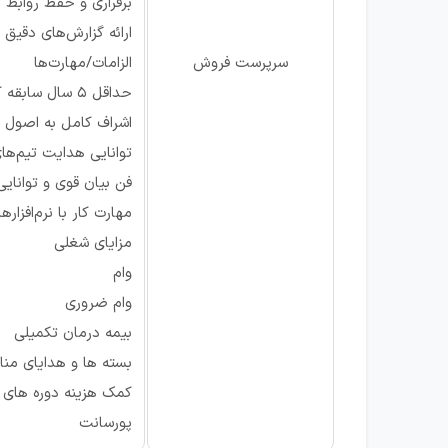
برقراری و حفظ روابط ا
ارائه گزارش‌های دقیق 
سرپرست فروش
الزامات/مهارت‌ها
حداقل 5 سال سابقه کار مرتبط در حوزه فروش و سرپرستی (در شرکت‌های پخش مواد غذایی)
اشراف کامل به اصول ب
توانایی هدایت تیم‌ها
فن بیان قوی و توانا
مهارت کار با نرم‌افزارهای فروش (ERP)، CRM و تسلط خوب 
مزایای شغلی
وام
وام ضروری
بیمه درمان تکمیلی
بسته ها و هدایای منا
کمک هزینه دوره های 
پورسانت