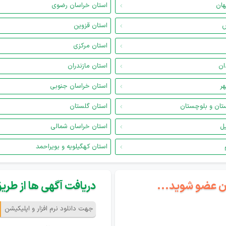
هان
استان خراسان رضوی
س
استان قزوین
استان مرکزی
ان
استان مازندران
هر
استان خراسان جنوبی
تان و بلوچستان
استان گلستان
یل
استان خراسان شمالی
استان کهگیلویه و بویراحمد
گان عضو شوید...
دریافت آگهی ها از طریق 
جهت دانلود نرم افزار و اپلیکیشن