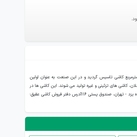
د.
لیانه سه میلیون مترمربع کاشی تاسیس گردید و در این صنعت به عنوان اولین
ان، کاشی های تزئینی و غیره تولید می شوند. این کاشی ها در
رنگ ها و طرح های متنوعی تولید می شوند و از کیفیت بالایی برخوردار هستند.آدرس کاشی عقیقآدرس کارخانه کاشی عقیق: یزد، کیلومتر 12 جاده یزد - تهران، صندوق پستی 116آدرس دفتر فروش کاشی عقیق: