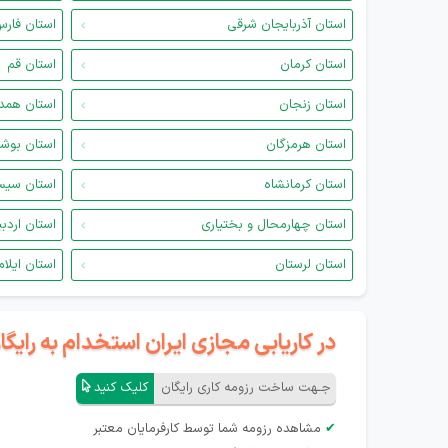
استان آذربایجان شرقی
استان فار
استان کرمان
استان قم
استان زنجان
استان همد
استان هرمزگان
استان بوش
استان کرمانشاه
استان سیس
استان چهارمحال و بختیاری
استان اردب
استان لرستان
استان ایلام
در کاریابی مجازی ایران استخدام به رای
جـهت ساخت رزومه کاری رایگان
کلیک کنید
✔
مشاهده رزومه شما توسط کارفرمایان معتبر