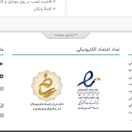
✔
قابلیت نصب بر روی موبایل و کام
✔
کاملاً رایگان
ابتدای صفحه
نماد اعتماد الکترونیکی
ما
 تلاش
ه
ی
ت
د
رت
ان
ی
یت