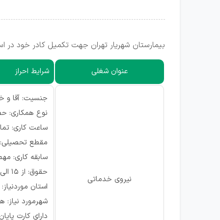
بیمارستان شهریار تهران جهت تکمیل کادر خود در است
عنوان شغلی
شرایط احراز
جنسیت: آقا و خا
نوع همکاری: ح
ساعت کاری: تما
مقطع تحصیلی: 
سابقه کاری: مه
حقوق: از ۱۵ الی ۲۰ میلیون
نیروی خدماتی
استان موردنیاز: 
شهرمورد نیاز: ه
دارای کارت پای