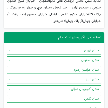
نماید.آدرس دانش پژوهان عالی قاپواصفهان ، خیابان شیخ صدوق
جنوبی ، خیابان آزادی ، حد فاصل میدان برج و چهار راه فرایبورگ ،
پلاک 69/خیابان حکیم نظامی- ابتدای خیابان حسین آباد- پلاک 9/
خیابان چهارباغ بالا، چهارراه شریعتی
دسته‌بندی آگهی‌های استخدام
استان تهران
استان اصفهان
استان خراسان رضوی
استان البرز
استان آذربایجان شرقی
استان فارس