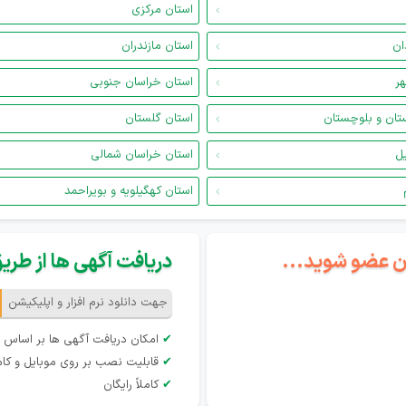
استان مرکزی
ان
استان مازندران
هر
استان خراسان جنوبی
تان و بلوچستان
استان گلستان
یل
استان خراسان شمالی
استان کهگیلویه و بویراحمد
گان عضو شوید...
دریافت آگهی ها از طریق 
جهت دانلود نرم افزار و اپلیکیشن
✔
امکان دریافت آگهی ها بر اساس 
✔
قابلیت نصب بر روی موبایل و کام
✔
کاملاً رایگان