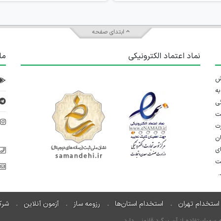
ابتدای صفحه
نماد اعتماد الکترونیکی
ما
 تلاش
ه
ی
ت
د
رت
ان
ی
یت
استخدام تهران
استخدام استان‌ها
رزومه ساز
آزمون آنلاین
شرک