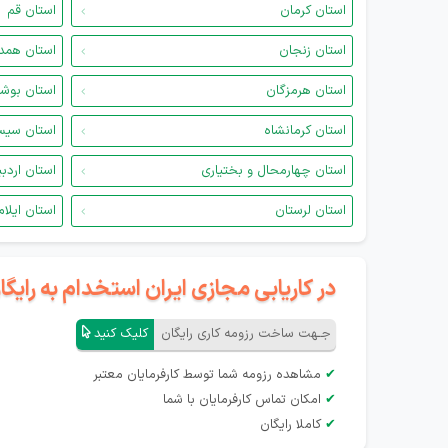
استان کرمان
استان قم
استان زنجان
استان همد
استان هرمزگان
استان بوش
استان کرمانشاه
استان سیس
استان چهارمحال و بختیاری
استان اردب
استان لرستان
استان ایلام
در کاریابی مجازی ایران استخدام به رای
جـهت ساخت رزومه کاری رایگان
کلیک کنید
✔
مشاهده رزومه شما توسط کارفرمایان معتبر
✔
امکان تماس کارفرمایان با شما
✔
کاملا رایگان