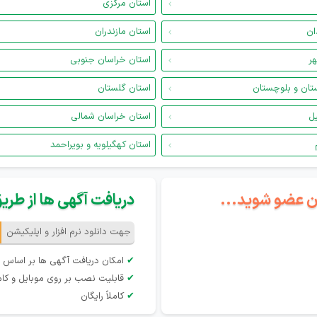
استان مرکزی
ان
استان مازندران
هر
استان خراسان جنوبی
تان و بلوچستان
استان گلستان
یل
استان خراسان شمالی
استان کهگیلویه و بویراحمد
گان عضو شوید...
دریافت آگهی ها از طریق 
جهت دانلود نرم افزار و اپلیکیشن
✔
امکان دریافت آگهی ها بر اساس 
✔
قابلیت نصب بر روی موبایل و کام
✔
کاملاً رایگان