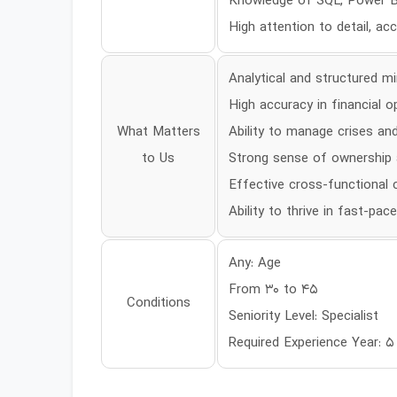
Knowledge of SQL, Power BI,
High attention to detail, ac
Analytical and structured m
High accuracy in financial o
What Matters
Ability to manage crises an
to Us
Strong sense of ownership 
Effective cross-functional 
Ability to thrive in fast-p
Any: Age
From 30 to 45
Conditions
Seniority Level: Specialist
Required Experience Year: 5