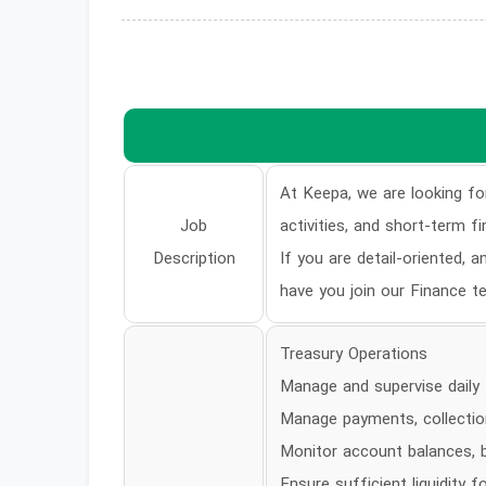
At Keepa, we are looking fo
Job
activities, and short-term fi
Description
If you are detail-oriented, 
have you join our Finance t
Treasury Operations
Manage and supervise daily
Manage payments, collection
Monitor account balances, b
Ensure sufficient liquidity 