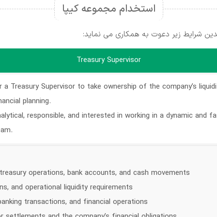
استخدام مجموعه کیپا
ین شرایط زیر دعوت به همکاری می نماید:
Treasury Supervisor
r a Treasury Supervisor to take ownership of the company’s liqui
nancial planning.
analytical, responsible, and interested in working in a dynamic and
eam.
 treasury operations, bank accounts, and cash movements
s, and operational liquidity requirements
anking transactions, and financial operations
for settlements and the company’s financial obligations