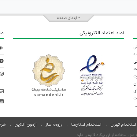
ابتدای صفحه
نماد اعتماد الکترونیکی
ما
 تلاش
ه
ی
ت
د
رت
ان
ی
یت
استخدام تهران
استخدام استان‌ها
رزومه ساز
آزمون آنلاین
شرک
ءاستفاده از آن پیگرد قانونی دارد.