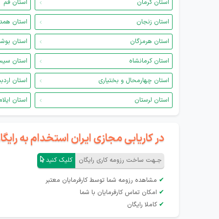
استان کرمان
استان قم
استان زنجان
استان همد
استان هرمزگان
استان بوش
استان کرمانشاه
استان سیس
استان چهارمحال و بختیاری
استان اردب
استان لرستان
استان ایلام
در کاریابی مجازی ایران استخدام به رای
جـهت ساخت رزومه کاری رایگان
کلیک کنید
✔
مشاهده رزومه شما توسط کارفرمایان معتبر
✔
امکان تماس کارفرمایان با شما
✔
کاملا رایگان