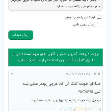
امکان تایید نظراتی که حاوی اخبار غیر قابل تأیید از طریق خبرگزاری
های معتبر می باشند، وجود ندارد.
امکان تأیید نظراتی که حاوی اطلاعات تماس شخصی افراد و یا ID
فرستادن پاسخ به ایمیل
شبکه های مجازی ارتباطی می باشند وجود ندارد.
ارسال ایمیل تایید
امکان تأیید نظرات کاربرانی که به هر طریقی قصد مأیوس کردن
سایرین را دارند وجود ندارد.
ارسال دیدگاه
هرگونه تحریک، تحقیر و کنایه به سایر افراد (مسئول و غیر مسئول)
غیر مجاز می باشد.
امکان هماهنگی برای هرگونه ملاقات حضوری چه به صورت دسته
جهت دریافت آخرین اخبار و آگهی های مهم استخدامی از
جمعی و چه فردی توسط کاربران سایت وجود ندارد.
طریق کانال تلگرام ایران استخدام اینجا کلیک نمایید
فه فه
۲۱:۳۸ ۱۴۰۵/۰۲/۰۹
خدااااایا خودت کمک کن که، هرچی زودتر عملی بشه
آمین🤲🤲🤲🤲
تبدیل وضعیت بشیم به بهترین نحوه ممکن...