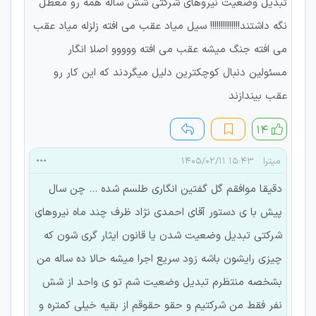
تبدیل وضعیت نیروهای شرکتی شش ساله همه رو معطل
نگه داشتند!!!!!!!!!!!!!! سیل میاد عقب می افته زلزله میاد عقب
می افته جنگ میشه عقب می افته ووووو اصلا انگار
مسئولین دنبال کوچکترین دلیل میگردند که این کار رو
عقب بیندازند
۱۴
میترا
۱۵:۴۳ ۱۴۰۵/۰۲/۱۱
دقیقا موافقم گل گفتین انگاری طلسم شده ... چن سال
پیش با ی دستور آقای احمدی نژاد ظرف چند ماه نیروهای
شرکتی تبدیل وضعیت شدن یا قانون ایثار گری شون که
چیزی رایشون باشه زود سریع اجرا میشه حالا ده ساله من
بشخصه منتظرم تبدیل وضعیت شم تو ی واحد از شش
نفر فقط من شرکتیم و حقو حقوقم از بقیه خیلی کمتره و