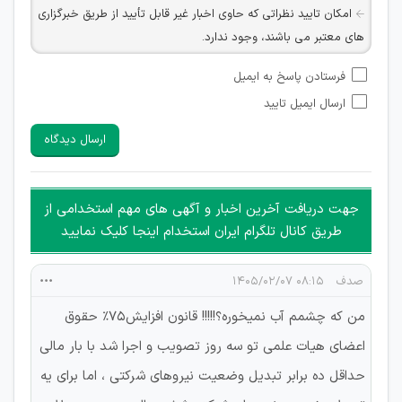
امکان تایید نظراتی که حاوی اخبار غیر قابل تأیید از طریق خبرگزاری
های معتبر می باشند، وجود ندارد.
امکان تأیید نظراتی که حاوی اطلاعات تماس شخصی افراد و یا ID
فرستادن پاسخ به ایمیل
شبکه های مجازی ارتباطی می باشند وجود ندارد.
ارسال ایمیل تایید
امکان تأیید نظرات کاربرانی که به هر طریقی قصد مأیوس کردن
سایرین را دارند وجود ندارد.
ارسال دیدگاه
هرگونه تحریک، تحقیر و کنایه به سایر افراد (مسئول و غیر مسئول)
غیر مجاز می باشد.
امکان هماهنگی برای هرگونه ملاقات حضوری چه به صورت دسته
جهت دریافت آخرین اخبار و آگهی های مهم استخدامی از
جمعی و چه فردی توسط کاربران سایت وجود ندارد.
طریق کانال تلگرام ایران استخدام اینجا کلیک نمایید
صدف
۰۸:۱۵ ۱۴۰۵/۰۲/۰۷
من که چشمم آب نمیخوره؟!!!!! قانون افزایش75% حقوق
اعضای هیات علمی تو سه روز تصویب و اجرا شد با بار مالی
حداقل ده برابر تبدیل وضعیت نیروهای شرکتی ، اما برای یه