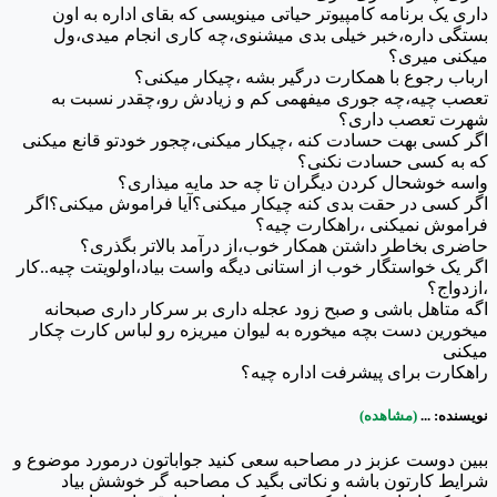
داری یک برنامه کامپیوتر حیاتی مینویسی که بقای اداره به اون
بستگی داره،خبر خیلی بدی میشنوی،چه کاری انجام میدی،ول
میکنی میری؟
ارباب رجوع با همکارت درگیر بشه ،چیکار میکنی؟
تعصب چیه،چه جوری میفهمی کم و زیادش رو،چقدر نسبت به
شهرت تعصب داری؟
اگر کسی بهت حسادت کنه ،چیکار میکنی،چجور خودتو قانع میکنی
که به کسی حسادت نکنی؟
واسه خوشحال کردن دیگران تا چه حد مایه میذاری؟
اگر کسی در حقت بدی کنه چیکار میکنی؟آیا فراموش میکنی؟اگر
فراموش نمیکنی ،راهکارت چیه؟
حاضری بخاطر داشتن همکار خوب،از درآمد بالاتر بگذری؟
اگر یک خواستگار خوب از استانی دیگه واست بیاد،اولویتت چیه..کار
،ازدواج؟
اگه متاهل باشی و صبح زود عجله داری بر سرکار داری صبحانه
میخورین دست بچه میخوره به لیوان میریزه رو لباس کارت چکار
میکنی
راهکارت برای پیشرفت اداره چیه؟
نویسنده: ...
(مشاهده)
ببین دوست عزبز در مصاحبه سعی کنید جواباتون درمورد موضوع و
شرایط کارتون باشه و نکاتی بگید ک مصاحبه گر خوشش بیاد