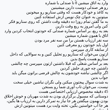
وارد یه اتاق میشین 8 تا صندلی با شماره
رو هر صندلی دوست دارین میشینین
یه کاغذ و خودکار هست که وقتی سناریو رو میخونین
میتونین به عنوان چک نویس ازش استفاده کنین
به ما گفتن تمام روزا ده دقیقه وقت داشتن که روی سناریو فکر
کنن ولی امروز یه ربع وقت دارین
بعد یه ربع، بر اساس شماره صندلی که خودتون انتخاب کردین وارد
اتاق با همون شماره میشین
سه نفر ارزیاب هستن برا من سه نفر مرد بودن
اول باید خودتون رو معرفی کنین
از سابقه کاری میپرسن
ازتون می‌خوان که سناریو رو تحلیل کنین و به سوالایی که داخل
سناریو هست پاسخ بدین
بعد بر اساس شغلی که قبلا داشتین ازتون میپرسن چه چالشی
داشتین چه جوری حلش کردین
اگر چالشی نباشه خودشون یه چالش قرضی براتون میگن باید
جواب بدین
به شدت سوال پیجتون میکنن ولی نگران نباشین خیلی سخت
نیست، می‌خوان تاب آوری شما رو بسنجن
45 دقیقه مخصوص ارزیابی اختصاصی هست
دوستانی که مسیول برگزاری بودن به شدت مهربان و خوش اخلاق
بودن بهمون میگفتن هر جا نیاز به تمرکز دارین به ارزیاب ها بگین،
هر جا آب خواستین بگین، تخته وایت برد هست میتونین ازش