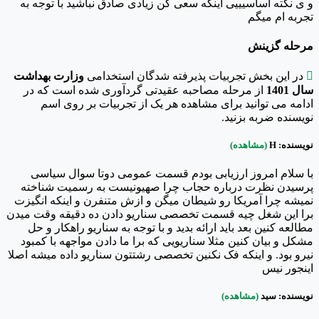
و ی نکته اساسیییی اینکه سعی کن زیادی صادق نباشید با توجه به
تجربه ام میگم
مرحله گزینش

در این بخش تجربیات پذیرفته شدگان استخدامی
وزارت بهداشت
سال 1401
از مرحله مصاحبه عقیدتی گردآوری شده است که در
ادامه می توانید برای مشاهده هر یک از تجربیات بر روی اسم
نویسنده ضربه بزنید.
نویسنده: H
(مشاهده)
با سلام امروز ارزیابی بودم قسمت عمومی دوتا سوال سیاسی
پرسیدن نظرت درباره حجاب چرا صهیونیست به رسمیت شناخته
نمیشه چرا آمریکا رو شیطان میگن و ازش متنفرن و اینکه انگیزت
برا این شغل چیه قسمت تخصصی سناریو دادن ده دقیقه وقت میدن
مطالعه کنین بعد باید ارائه بدید و با توجه به سناریو راهکار و حل
مشکل و بیان کنین مثلا سناریویی که برا ما دادن مواجهه با کمبود
نیرو بود. و اینکه فک نکنین تخصصی رشتتون سناریو داده میشه اصلا
اینجور نیس
نویسنده: سید
(مشاهده)