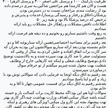
ظرفیت پارکینگ ۱۰۰ و پرسنل علی اصغر ۳۰۰ و پرسنل الزهرا ۴۰۰
هست و الان هم کارمندا هم مراجعین شاکین،یه سری درصدم داده
بود از رضایت مندی مراجعان نسبت به در دسترس بودن
پزشکان،اخلاق و رفتار و رسیدگی پرستارا،خدمات و پذیرش و
ترخیص که درصد پزشکا بالا بود و بقیه زیر ۵۰
اطلاعات ناقص،مشکلات و راهکار حل مشکلات رو باید ارائه
میدادیم
یه ربع وقت داشتیم سناریو رو بخونیم و ده دیقه هم فرصت ارائه
داشتیم
بعد رفتیم برای مصاحبه اختصاصی(همین ارائه سناریو)یه اقا و دو
خانم نشسته بودن،بعد ارائه سناریو سوالاتشون این بود:یه بحران که
سر کارت برات اتفاق افتاده و حلش کردی،یه مثال از وقتی که
مسئولیت صفر تا صد کاری بهت سپرده شده و به بالادستیت توضیح
دادی،توضیح وظایف شغلی و اینکه چه کارهایی خارج از وظایف
شغلیت بهت محول شده،چیزیم میگفتم از تو حرفام سوال
درمیاوردن میپرسیدن
بعد رفتیم یه اتاق دیگه اونجا یه فرمایی دادن که سوالاتی توش بود با
زیاد و کم و اینا پاسخ میدادیم
بعدشم رفتیم یه اتاق دیگه برای قسمت عمومی،چهار تا آقا و یه
خانم بودن
سوالات اونا هم این بود:اگه محیط کاریت برات کسالت بار و خسته
کننده باشه چیکار میکنی،اهداف وزارت بهداشت چیه،اگر کاری بهتر
بهت پیشنهاد بشه این کارو ول میکنی؟ویژگی های رهبری و اینکه
چه ویژگی ای رو در رهبرمون پررنگ میدونی،به نظرت کشور الان