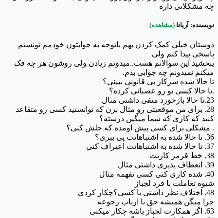
چه مشکلاتی داره
نویسنده: آریانا
(مشاهده)
دوستان خیلی کمک کردن بهم باتوجه به جوابتون خودمم تونستم
پاسخی پیدا کنم ولی
ببخشید این سوالاتم هست..میدونم زیادن ولی روشون هر چه فک
میکنم نمیدونم چه جوابی بدم.
تا حالا شده سرکار بی قانونی ببینی؟
.تا حالا کسی تو رو عصبانی کرده؟
23.تا حالا بازخورد منفی داشتی مثال
28. برای من موقعیتی رو مثال بزن که توانستید کسی رو متقاعد
کنید که کاری که شما میگین درسته؟
. مشکلی برای کسی پیش اومده که حلش کنی؟
36. تا حالا شده به اشتباهاتت پی ببری؟
37. تا حالا شده به اشتباهاتت اعتراف کنی
38. خط قرمز کاریت
39. انعطاف پذیری داشتی مثال
40. شده کاری کنی کسی نفهمه مثال
شیوه تعاملت با فرد لجباز
48. اختلاف نظر داشتی با کسی؟چکار کردی
چرا میگن همیشه حق با ارباب رجوعه
63. اگر همکارت لجباز باشه چکار میکنی