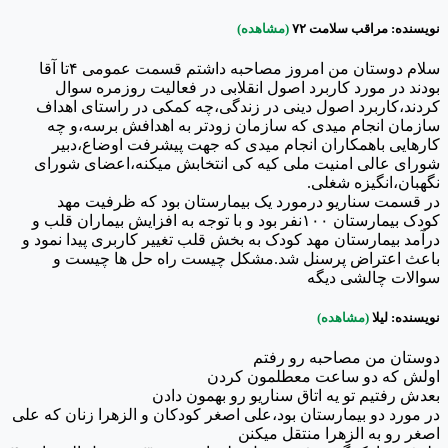
نویسنده: مراقب سلامت ۷۲
(مشاهده)
سلام دوستان من امروز مصاحبه داشتم قسمت عمومی ۴تا آقا
بودند در مورد کاربرد اصول انقلابی در فعالیت روزمره سوال
کردند،کاربرد اصول دینی در زندگی،چه کمکی در راستای اهداف
سازمان انجام میدی که سازمان زودتر به اهدافش برسه،و چه
کارهایی باهمکاران انجام میدی که جهت پیشرفت اوضاع،دبیر
شورای عالی امنیت ملی کیه کی انتخابش میکنه،اعضای شورای
نگهبان،انگیزه شغلی.
در قسمت سناریو درمورد یک بیمارستان بود که ظرفیت مهد
کودک بیمارستان ۱۰۰نفر بود و با توجه به افزایش بیماران قلب و
درآمد بیمارستان مهد کودک به بخش قلب تغییر کاربری پیدا نمود و
باعث اعتراض پرسنل شد.مشکل چیست راه حل ها چیست و
سوالات چالشی دیگه
نویسنده: لیلا
(مشاهده)
دوستان من مصاحبه رو رفتم
اولش که دو ساعت معطلمون کردن
بعدش رفتیم تو یه اتاق سناریو رو بهمون دادن
در مورد دو بیمارستان بود،علی اصغر کودکان و الزهرا زنان که علی
اصغر رو به الزهرا منتقل میکنن