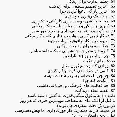
64. چشم اندازت برای زندگی
65. اخرین تصمیم منطقی برای زندگیت
66. اخرین بار کی دعوا کردی چرا
67. چه سبک رهبری میپسندی
68. محیط چالشی دوست داری کار کنی یا تکراری
69. کاری بهت بگن و باب میلت نباشه چکار میکنی
70. در یک جمع نظر مخالف دادی و بعد چطور شده
71. تو کار تیمی کسی باهات بدرفتاری کنه چکار میکنی
72. اولویت بین کار مافوق یا ارباب رجوع
73. چطور یه بحران مدیریت میکنی
74. کارمند و مدیر چه چالشهایی ممکنه داشته باشن
75. چرا ارباب رجوع ها ناراضین
دغدغه های زندگیت
82. ایرادی که ازت میگیرن مثال
83. کسی در حقت بدی کرده چکار کردی
84. چه چیز باعث استرس در شغلت میشه
85. الگوت کیه چرا
86. چه فعالیت های فرهنگی و اجتماعی داشتی
87. نقطه عطف زندگیت
دامه داد به مافوق میگیم.قدرت نه گفتن داشته باشید
تا قبل از اینکه بیای به مصاحبه،مهمترین خبری که هر روز
درموردش بحث میکردی چی بوده؟
در محیط کار ،با همکارت کار فوری داری اما بهش دسترسی
نداری،چه راهکاری داری؟