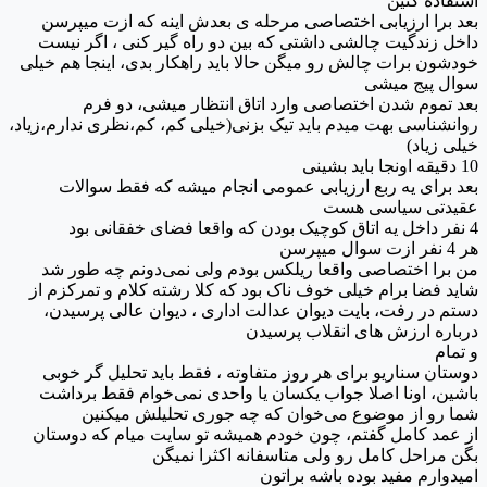
استفاده کنین
بعد برا ارزیابی اختصاصی مرحله ی بعدش اینه که ازت میپرسن
داخل زندگیت چالشی داشتی که بین دو راه گیر کنی ، اگر نیست
خودشون برات چالش رو میگن حالا باید راهکار بدی، اینجا هم خیلی
سوال پیج میشی
بعد تموم شدن اختصاصی وارد اتاق انتظار میشی، دو فرم
روانشناسی بهت میدم باید تیک بزنی(خیلی کم، کم،نظری ندارم،زیاد،
خیلی زیاد)
10 دقیقه اونجا باید بشینی
بعد برای یه ربع ارزیابی عمومی انجام میشه که فقط سوالات
عقیدتی سیاسی هست
4 نفر داخل یه اتاق کوچیک بودن که واقعا فضای خفقانی بود
هر 4 نفر ازت سوال میپرسن
من برا اختصاصی واقعا ریلکس بودم ولی نمی‌دونم چه طور شد
شاید فضا برام خیلی خوف ناک بود که کلا رشته کلام و تمرکزم از
دستم در رفت، بایت دیوان عدالت اداری ، دیوان عالی پرسیدن،
درباره ارزش های انقلاب پرسیدن
و تمام
دوستان سناریو برای هر روز متفاوته ، فقط باید تحلیل گر خوبی
باشین، اونا اصلا جواب یکسان یا واحدی نمی‌خوام فقط برداشت
شما رو از موضوع می‌خوان که چه جوری تحلیلش میکنین
از عمد کامل گفتم، چون خودم همیشه تو سایت میام که دوستان
بگن مراحل کامل رو ولی متاسفانه اکثرا نمیگن
امیدوارم مفید بوده باشه براتون