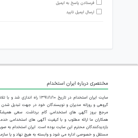
فرستادن پاسخ به ایمیل
هرگونه تحریک، تحقیر و کنایه به سایر افراد (مسئول و غیر 
ارسال ایمیل تایید
امکان هماهنگی برای هرگونه ملاقات حضوری چه به صورت د
مختصری درباره ایران استخدام
سایت ایران استخدام در تاریخ ۱۳۹۱/۱/۱۰ راه اندازی شد و با
گروهی و روزانه مدیران و نویسندگان خود در جهت تبدیل شدن ب
مرجع بروز آگهی های استخدامی گام برداشت. سعی همیشگ
همکاران ما ارائه مطلوب و با کیفیت آگهی های استخدامی خدم
بازدیدکنندگان محترم این سایت بوده است. ایران استخدام به صو
مستقل و خصوصی اداره می شود و وابسته به هیچ نهاد و یا سازم