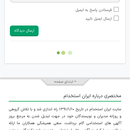
امکان تأیید نظراتی که حاوی اطلاعات تماس شخصی افراد و یا ID
فرستادن پاسخ به ایمیل
شبکه های مجازی ارتباطی می باشند وجود ندارد.
ارسال ایمیل تایید
امکان تأیید نظرات کاربرانی که به هر طریقی قصد مأیوس کردن
سایرین را دارند وجود ندارد.
ارسال دیدگاه
هرگونه تحریک، تحقیر و کنایه به سایر افراد (مسئول و غیر مسئول)
غیر مجاز می باشد.
امکان هماهنگی برای هرگونه ملاقات حضوری چه به صورت دسته
جمعی و چه فردی توسط کاربران سایت وجود ندارد.
ابتدای صفحه
مختصری درباره ایران استخدام
سایت ایران استخدام در تاریخ ۱۳۹۱/۱/۱۰ راه اندازی شد و با تلاش گروهی
و روزانه مدیران و نویسندگان خود در جهت تبدیل شدن به مرجع بروز
آگهی های استخدامی گام برداشت. سعی همیشگی همکاران ما ارائه