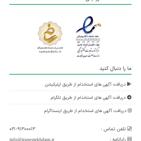
ما را دنبال کنید
دریافت آگهی های استخدام از طریق اپلیکیشن
دریافت آگهی های استخدام از طریق تلگرام
دریافت آگهی های استخدام از طریق اینستاگرام
تلفن تماس :
۰۲۱-۹۱۳۰۰۰۱۳
رایانامه :
info@iranestekhdam.ir