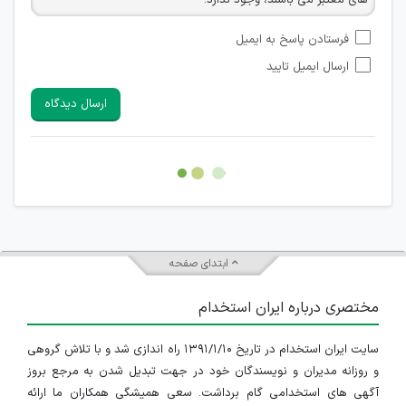
های معتبر می باشند، وجود ندارد.
امکان تأیید نظراتی که حاوی اطلاعات تماس شخصی افراد و یا ID
فرستادن پاسخ به ایمیل
شبکه های مجازی ارتباطی می باشند وجود ندارد.
ارسال ایمیل تایید
امکان تأیید نظرات کاربرانی که به هر طریقی قصد مأیوس کردن
سایرین را دارند وجود ندارد.
ارسال دیدگاه
هرگونه تحریک، تحقیر و کنایه به سایر افراد (مسئول و غیر مسئول)
غیر مجاز می باشد.
امکان هماهنگی برای هرگونه ملاقات حضوری چه به صورت دسته
جمعی و چه فردی توسط کاربران سایت وجود ندارد.
ابتدای صفحه
مختصری درباره ایران استخدام
سایت ایران استخدام در تاریخ ۱۳۹۱/۱/۱۰ راه اندازی شد و با تلاش گروهی
و روزانه مدیران و نویسندگان خود در جهت تبدیل شدن به مرجع بروز
آگهی های استخدامی گام برداشت. سعی همیشگی همکاران ما ارائه