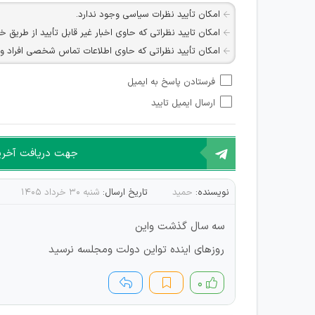
امکان تأیید نظرات سیاسی وجود ندارد.
امکان تایید نظراتی که حاوی اخبار غیر قابل تأیید از طریق خ
امکان تأیید نظراتی که حاوی اطلاعات تماس شخصی افراد و یا ID شبکه های مجازی ارتباطی می باشند وجود ند
امکان تأیید نظرات کاربرانی که به هر طریقی قصد مأیوس کرد
فرستادن پاسخ به ایمیل
هرگونه تحریک، تحقیر و کنایه به سایر افراد (مسئول و غیر 
ارسال ایمیل تایید
امکان هماهنگی برای هرگونه ملاقات حضوری چه به صورت د
جهت دریافت آخرین 
نویسنده:
حمید
تاریخ ارسال:
شنبه ۳۰ خرداد ۱۴۰۵
سه سال گذشت واین
روزهای اینده تواین دولت ومجلسه نرسید
۰