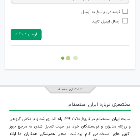
امکان تأیید نظراتی که حاوی اطلاعات تماس شخصی افراد و یا ID
فرستادن پاسخ به ایمیل
شبکه های مجازی ارتباطی می باشند وجود ندارد.
ارسال ایمیل تایید
امکان تأیید نظرات کاربرانی که به هر طریقی قصد مأیوس کردن
سایرین را دارند وجود ندارد.
ارسال دیدگاه
هرگونه تحریک، تحقیر و کنایه به سایر افراد (مسئول و غیر مسئول)
غیر مجاز می باشد.
امکان هماهنگی برای هرگونه ملاقات حضوری چه به صورت دسته
جمعی و چه فردی توسط کاربران سایت وجود ندارد.
ابتدای صفحه
مختصری درباره ایران استخدام
سایت ایران استخدام در تاریخ ۱۳۹۱/۱/۱۰ راه اندازی شد و با تلاش گروهی
و روزانه مدیران و نویسندگان خود در جهت تبدیل شدن به مرجع بروز
آگهی های استخدامی گام برداشت. سعی همیشگی همکاران ما ارائه