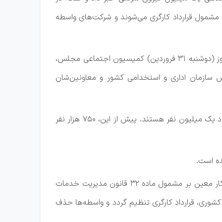
ر مشمول قرارداد کارگری می‌شوند و شرکت‌های واسطه
احمد فاطمی، نماینده بابل در مجلس شورای اسلامی، در گفت‌وگو با خبرنگار پارلمانی خبرگزاری فارس، در تشریح جلسه امروز (دوشنبه ۳۱ فروردین) کمیسیون اجتماعی مجلس،
س سازمان اداری و استخدامی کشور و معاونین‌شان
عضو کمیسیون اجتماعی مجلس با اشاره به موضوع ساماندهی نیروهای شرکتی؛ اعلام کرد: نیروهای شرکتی در کشور، حدود یک میلیون نفر هستند. پیش از این، ۷۵۰ هزار نفر
ده است.
بر اساس پیش‌نویس ارائه شده برای نیروهای شرکتی دارای مدرک لیسانس و بالاتر، قرارداد کار معین بر مشمول ماده ۳۲ قانون مدیریت خدمات
ین‌تر از لیسانس دارند، بر اساس ماده ۱۲۴ قانون مدیریت خدمات کشوری، قرارداد کارگری تنظیم گردد و واسطه‌ها حذف