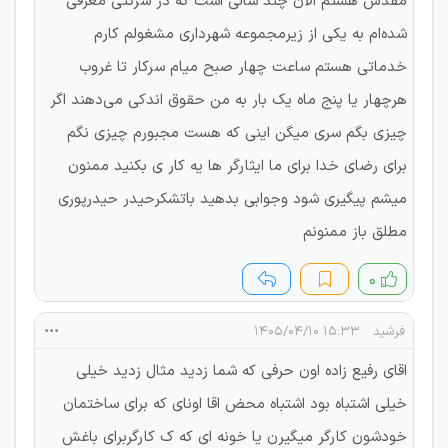
مقدس هستم الان چند سالی است که در شرکتی معرفی
شده‌ام به یکی از زیرمجموعه شهرداری مشغولم کارم
خدماتی هستم ساعت چهار صبح میام سرکار تا غروب
هرچهار یا پنج ماه یک بار به من حقوق اندکی می‌دهند اگر
چیزی بگم سری میگن اینی که هست مجبورم چیزی نگم
برای رضای خدا برای ما ایثارگر ها یه کار ی بکنید ممنون
میشم پیگیری شود وجوابی بدهید باتشکرحیدر حیدرپوری
مطلق باز ممنونم
۰
فرشید
۱۵:۳۳ ۱۴۰۵/۰۴/۱۰
اقای رفیع زاده اون حرفی که شما زدید مثال زدید خیلی
خیلی اشتباه بود اشتباه محض اقا اونای که برای ساختمان
خودشون کارگر میگیرن یا خونه ای که ک کارگربرای باغش