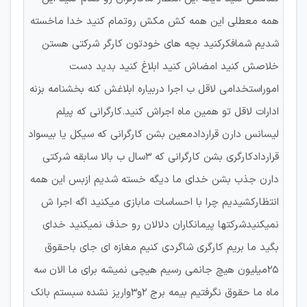
همه معطلی این همه کش مکش روتمام کنید خدا ماخسته
شدیم شمافکرکنید بچه های خودتون کارگر شرکتی هستن
خلاصش کنید امضاش کنید ابلاغ کنید بدید دست
اموراستخدامی لاقل ب اجرا دربیاره ابلاغش کنه بخشنامه بزنه
ادارات لاقل تو همین ماه اجراش کنید.کارگرانی که پیلم
لیسانس دارن قراردادمعین بشن کارگرانی که سیکل یا بیسواد
قراردادکارگری بشن کارگرانی که ۳سال ب بالا سابقه شرکتی
دارن جذب بشن خدای ما دیگه خسته شدیم ازبس این همه
انتظارکشیدیم چرا با احساسات مابازی میکنید اگه اجرا ش
نمیکنیدشرکتها پیمانکاران دلالان رو حذف نمیکنید خدای
بگید ما بریم کارگری شاگردی کنیم مغازه ای جای باحقوق
25میلیون هیچ جانمی رسیم هیچی نمیشه برای ما الان سه
ماه ما حقوق نگرفتیم بیمه برج 2و3واریز نشده سبستم بانک