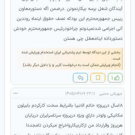
آیندگان شغل برسه بیکارنمونن .درضمن اگه دستورمعاون
رییس جمهورمحترم این بودکه نصف حقوق اینماه روندین
آنی اجرامی شدنمیدونم چراخودرئیس جمهورمحترم خودش
دستورداده اینامعطل چی هستن
بخشی از این دیدگاه توسط تیم پشتیبانی ایران استخدام ویرایش شده
است.
(انجام ویرایش ممکن است به درخواست کاربر و یا دلایل دیگر باشد)
۱
مهرعلی محبی
۲۲:۱۱ ۱۴۰۵/۰۴/۰۹
۱۸سال درپروژه خاتم الانبیا باشرایط سخت کارکردم بابیلون
مکانیکی ولودر داراي ویژه درپروژه سرتاسرایران درپایان
هرپروژ وقرارداد من ازکاربیکارواخراج میکردن تامجددا