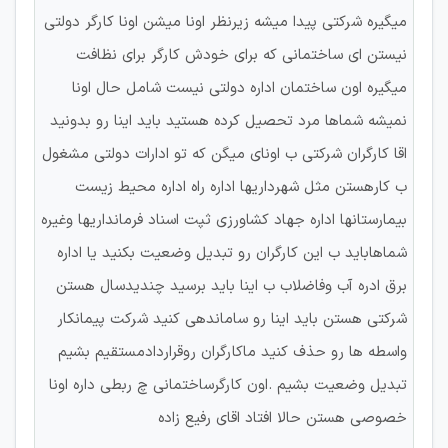
میگیره شرکتی پیدا میشه زیرنظر اونا میشن اونا کارگر دولتی
نیستن ای ساختمانی که برای خودش کارگر برای نظافت
میگیره اون ساختمان اداره دولتی نیست شامل حال اونا
نمیشه شماها مرد تحصیل کرده هستید باید اینا رو بدونید
اقا کارگران شرکتی ب اونای میگن که تو ادارات دولتی مشغول
ب کارهستن مثل شهرداریها اداره راه اداره محیط زیست
بیمارستانها اداره جهاد کشاورزی ثپت اسناد فرمانداریها وغیره
شماهاباید ب این کارگران رو تبدیل وضعیت بکنید یا اداره
برق ادره آب وفاضلاب ب اینا باید برسید چندیدسال هستن
شرکتی هستن باید اینا رو ساماندهی کنید شرکت پیمانکار
واسطه ها رو حذف کنید ماکارگران روقراردادمستقیم بشیم
تبدیل وضعیت بشیم .اون کارگرساختمانی چ ربطی داره اونا
خصوصی هستن حالا افتاد اقای رفیع زاده