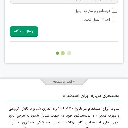
امکان تأیید نظراتی که حاوی اطلاعات تماس شخصی افراد و یا ID
فرستادن پاسخ به ایمیل
شبکه های مجازی ارتباطی می باشند وجود ندارد.
ارسال ایمیل تایید
امکان تأیید نظرات کاربرانی که به هر طریقی قصد مأیوس کردن
سایرین را دارند وجود ندارد.
ارسال دیدگاه
هرگونه تحریک، تحقیر و کنایه به سایر افراد (مسئول و غیر مسئول)
غیر مجاز می باشد.
امکان هماهنگی برای هرگونه ملاقات حضوری چه به صورت دسته
جمعی و چه فردی توسط کاربران سایت وجود ندارد.
ابتدای صفحه
مختصری درباره ایران استخدام
سایت ایران استخدام در تاریخ ۱۳۹۱/۱/۱۰ راه اندازی شد و با تلاش گروهی
و روزانه مدیران و نویسندگان خود در جهت تبدیل شدن به مرجع بروز
آگهی های استخدامی گام برداشت. سعی همیشگی همکاران ما ارائه