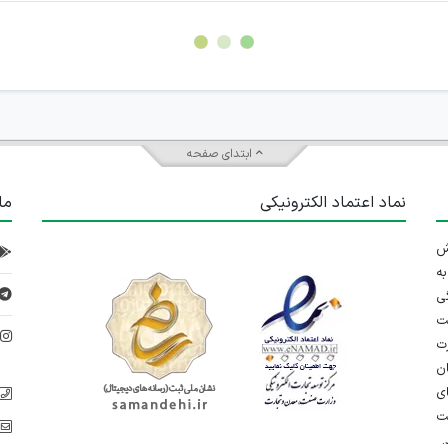
ابتدای صفحه
نماد اعتماد الکترونیکی
ما
 تلاش
ه
ی
ت
د
رت
ان
ی
یت