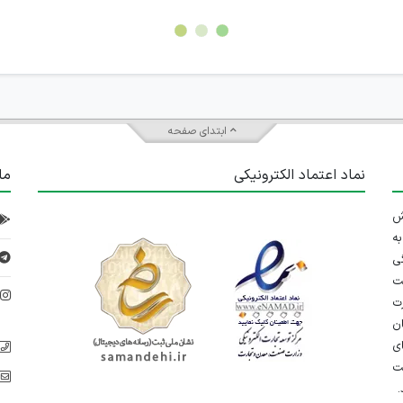
ابتدای صفحه
نماد اعتماد الکترونیکی
ما
 تلاش
ه
ی
ت
د
رت
ان
ی
یت