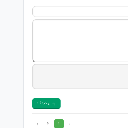
ارسال دیدگاه
›
۲
۱
‹