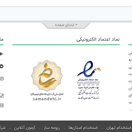
ابتدای صفحه
نماد اعتماد الکترونیکی
ما
 تلاش
ه
ی
ت
د
رت
ان
ی
یت
استخدام تهران
استخدام استان‌ها
رزومه ساز
آزمون آنلاین
شرک