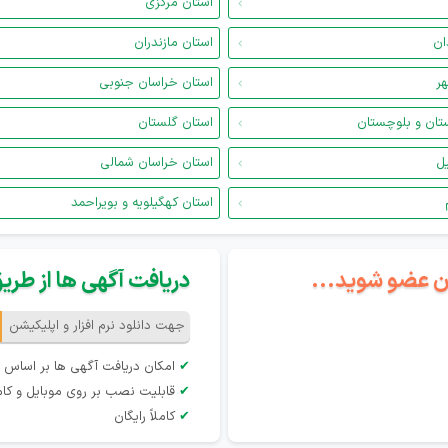
استان مرکزی
ان
استان مازندران
هر
استان خراسان جنوبی
تان و بلوچستان
استان گلستان
یل
استان خراسان شمالی
استان کهگیلویه و بویراحمد
گان عضو شوید...
دریافت آگهی ها از طریق 
جهت دانلود نرم افزار و اپلیکیشن
✔
امکان دریافت آگهی ها بر اساس 
✔
قابلیت نصب بر روی موبایل و کام
✔
کاملاً رایگان