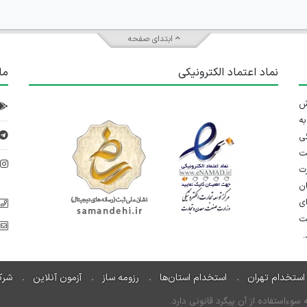
ابتدای صفحه
نماد اعتماد الکترونیکی
ما
 تلاش
ه
ی
ت
د
رت
ان
ی
یت
استخدام تهران
استخدام استان‌ها
رزومه ساز
آزمون آنلاین
شرک
ءاستفاده از آن پیگرد قانونی دارد.