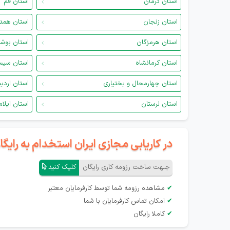
استان کرمان
استان قم
استان زنجان
استان همد
استان هرمزگان
استان بوش
استان کرمانشاه
استان سیس
استان چهارمحال و بختیاری
استان اردب
استان لرستان
استان ایلام
در کاریابی مجازی ایران استخدام به رای
جـهت ساخت رزومه کاری رایگان
کلیک کنید
✔
مشاهده رزومه شما توسط کارفرمایان معتبر
✔
امکان تماس کارفرمایان با شما
✔
کاملا رایگان