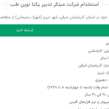
استخدام شرکت مبتکر تدبیر یکتا نوین طب
ود در استان آذربایجان شرقی، شهر تبریز (شهرک سلیمانی) از متقاضی
شرایط احراز
م
ی: کارشناسی
یاز: آذربایجان شرقی
: تبریز
: حضوری
م وقت (شنبه تا چهارشنبه 8 تا 17:30)
سال
یوتر و نرم افزارهای آفیس