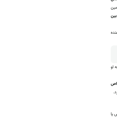
مین
بین
نده
 او
خاص
د.
 یا