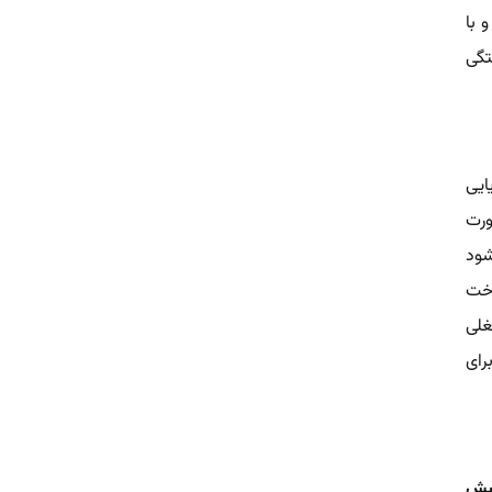
 با
تگی
ایی
ورت
شود
اخت
غلی
رای
وشش