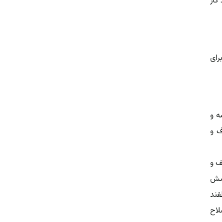
کار
رای
ه و
ف و
ف و
وشش
فند
لاح