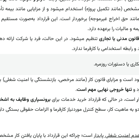
 مشخص (مانند تکمیل پروژه) استخدام میشود و از مزایایی مانند بیمه تأ
مانند حق اخراج غیرموجه) برخوردار است. این قرارداد به‌صورت مستقیم
و مالیات را برعهده دارد.
نون مدنی یا تجاری
تنظیم میشود. ‌در این حالت، فرد یا شرکت ارائه ده
ابطه استخدامی با کارفرما ندارد.
کاری یا دستورات روزمره.
ود است و مزایای قانون کار (مانند مرخصی، بازنشستگی یا امنیت شغلی) به
د و
تنها خروجی نهایی مهم است
.
ر
‌ است، در حالی که قرارداد‌ خرید خدمات برای
برونسپاری وظایف به اش
 به ماهیت کار، سطح کنترل موردنیاز کارفرما و الزامات حقوقی بستگی دار
دم امنیت شغلی پایدار
است؛ چراکه این قرارداد با پایان یافتن کار مشخص