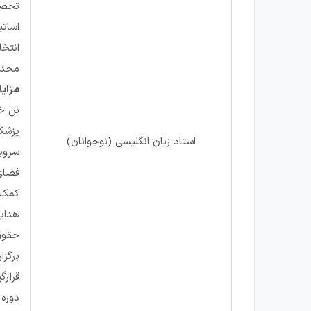
تحصی
اساتی
انتخاب 
محدوده س
مزایا
بن خ
پزشک
استاد زبان انگلیسی (نوجوانان)
سروی
فضای
کمک 
هدای
حقوق 
برگزا
قرار
دوره