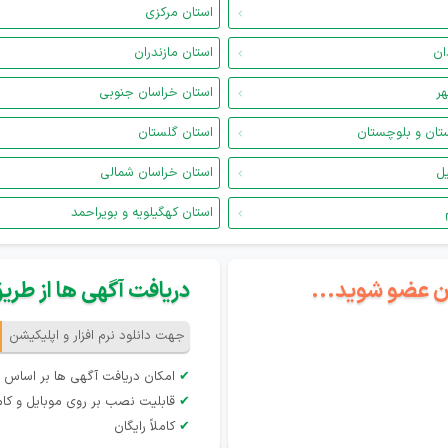
استان مرکزی
ان
استان مازندران
هر
استان خراسان جنوبی
تان و بلوچستان
استان گلستان
یل
استان خراسان شمالی
استان کهگیلویه و بویراحمد
گان عضو شوید...
دریافت آگهی ها از طریق 
جهت دانلود نرم افزار و اپلیکیشن
✔
امکان دریافت آگهی ها بر اساس 
✔
قابلیت نصب بر روی موبایل و کام
✔
کاملاً رایگان