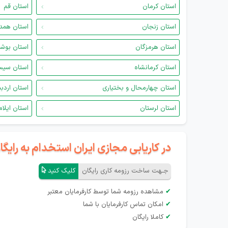
استان کرمان
استان قم
استان زنجان
استان همد
استان هرمزگان
استان بوش
استان کرمانشاه
استان سیس
استان چهارمحال و بختیاری
استان اردب
استان لرستان
استان ایلام
در کاریابی مجازی ایران استخدام به رای
جـهت ساخت رزومه کاری رایگان
کلیک کنید
✔
مشاهده رزومه شما توسط کارفرمایان معتبر
✔
امکان تماس کارفرمایان با شما
✔
کاملا رایگان