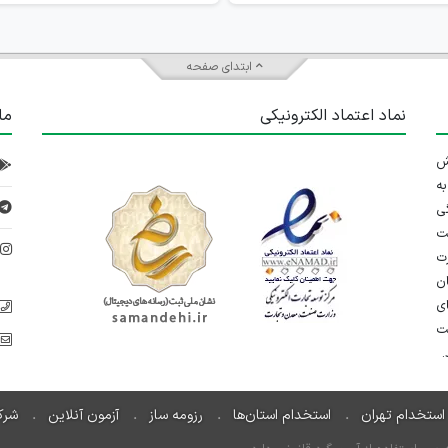
ابتدای صفحه
نماد اعتماد الکترونیکی
ما
 تلاش
ه
ی
ت
د
رت
ان
ی
یت
استخدام تهران
استخدام استان‌ها
رزومه ساز
آزمون آنلاین
شرک