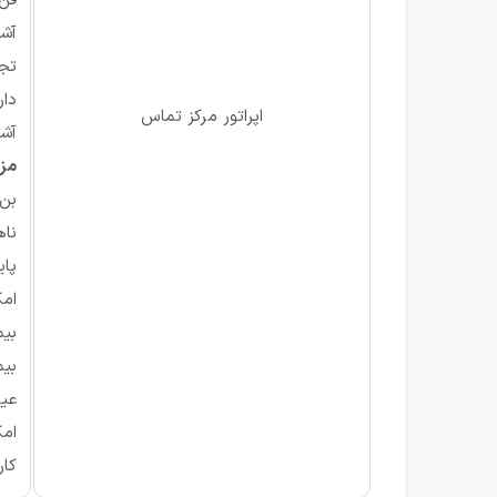
فن 
آشن
تجر
دار
اپراتور مرکز تماس
آشن
مزا
بن 
ناه
پای
امک
بیم
بیم
عید
امک
کا