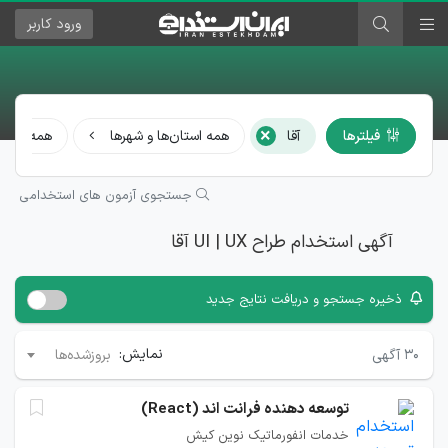
ورود
کاربر
×
فیلترها
آقا
همه استان‌ها و شهرها
همه مشا
جستجوی آزمون های استخدامی
آگهی استخدام طراح UI | UX آقا
ذخیره جستجو و دریافت نتایج جدید
نمایش:
۳۰
آگهی
بروزشده‌ها
توسعه دهنده فرانت اند (React)
خدمات انفورماتیک نوین کیش