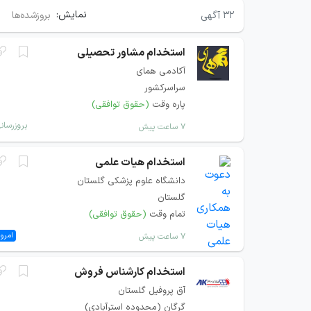
نمایش:
۳۲
آگهی
بروزشده‌ها
استخدام مشاور تحصیلی
آکادمی همای
سراسرکشور
پاره وقت
(حقوق توافقی)
بروزرسان
۷ ساعت پیش
استخدام هیات علمی
دانشگاه علوم پزشکی گلستان
گلستان
تمام وقت
(حقوق توافقی)
امروز
۷ ساعت پیش
استخدام کارشناس فروش
آق پروفیل گلستان
گرگان (محدوده استرآبادی)